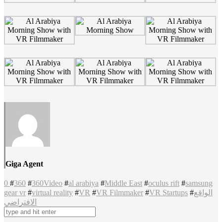
Giga Agent
0
#
360
#
360Video
#
al arabiya
#
Middle East
#
oculus rift
#
samsung
gear vr
#
virtual reality
#
VR
#
VR Filmmaker
#
VR Startups
#
الواقع
الافتراضي